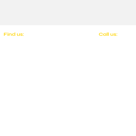
​Find us:
​​Call us:
1755 N Westgate Dr. Suite 135
(
208)-695-758
Boise, ID 83704